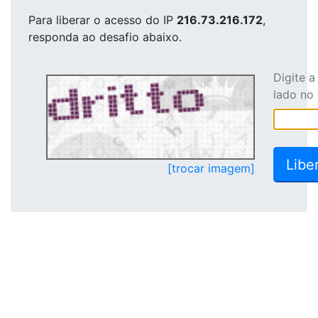
Para liberar o acesso
do IP
216.73.216.172
,
responda ao desafio abaixo.
Digite 
lado no
[trocar imagem]