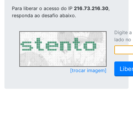
Para liberar o acesso
do IP
216.73.216.30
,
responda ao desafio abaixo.
Digite 
lado no
[trocar imagem]