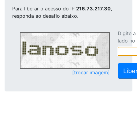
Para liberar o acesso
do IP
216.73.217.30
,
responda ao desafio abaixo.
Digite 
lado no
[trocar imagem]