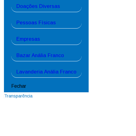
IMG-20190922-WA0008
Doações Diversas
Pessoas Físicas
Empresas
Bazar Anália Franco
Lavanderia Anália Franco
Fechar
Transparência