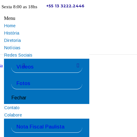
+55 13 3222.2446
 Sexta 8:00 as 18hs
Menu
Home
História
Diretoria
Notícias
Redes Sociais
ia Franco
2ª Feijoada do Anália
Vídeos
Attachment: Feijoada 2019.2
Fotos
Fechar
Contato
Colabore
Nota Fiscal Paulista
Next item