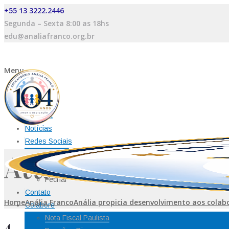
+55 13 3222.2446
Segunda – Sexta 8:00 as 18hs
edu@analiafranco.org.br
Menu
Home
História
Diretoria
Notícias
Redes Sociais
Vídeos
Attachment: 4
Fotos
Fechar
Contato
Home
Anália Franco
Anália propicia desenvolvimento aos colab
Colabore
Nota Fiscal Paulista
4