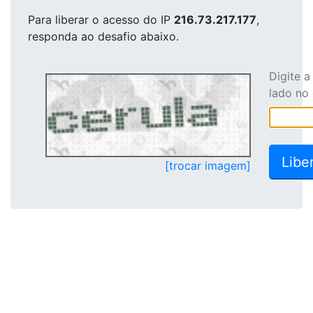
Para liberar o acesso
do IP
216.73.217.177
,
responda ao desafio abaixo.
Digite 
lado no
[trocar imagem]