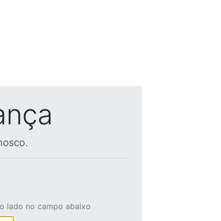
ança
nosco.
ao lado no campo abaixo