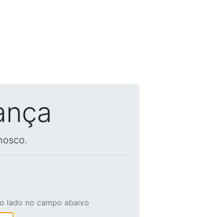
ança
nosco.
ao lado no campo abaixo