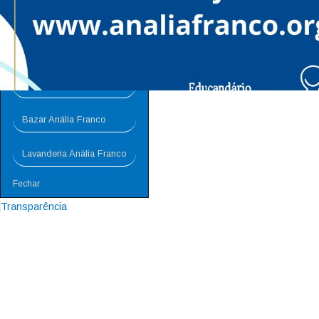
Doações Diversas
Pessoas Físicas
Empresas
0
COMENTÁRIOS
Bazar Anália Franco
No image description ...
Lavanderia Anália Franco
Fechar
Transparência