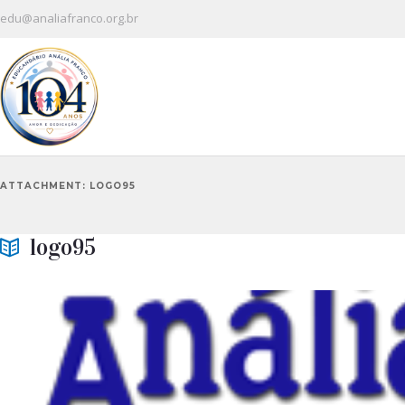
edu@analiafranco.org.br
ATTACHMENT: LOGO95
logo95