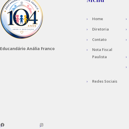
Home
Diretoria
Contato
Educandário Anália Franco
Nota Fiscal
Paulista
Redes Sociais
Facebook
Instagram